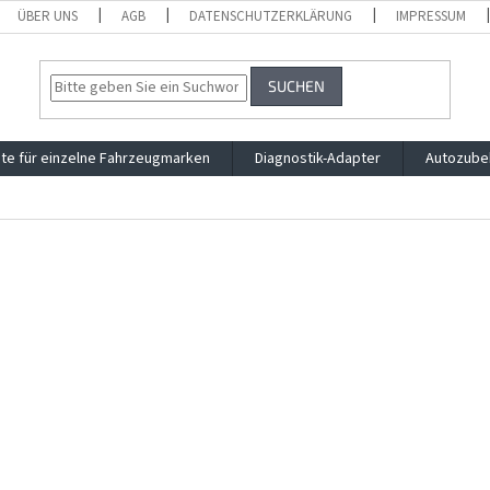
ÜBER UNS
AGB
DATENSCHUTZERKLÄRUNG
IMPRESSUM
SUCHEN
te für einzelne Fahrzeugmarken
Diagnostik-Adapter
Autozube