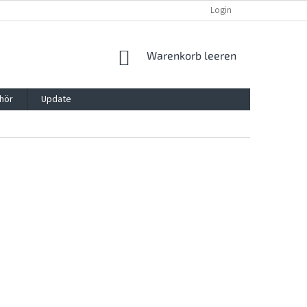
REKLAMATION UND WIDERRUFSRECHT
BLOG
Login
KONTAKT
WARENKORB
Warenkorb leeren
hör
Update