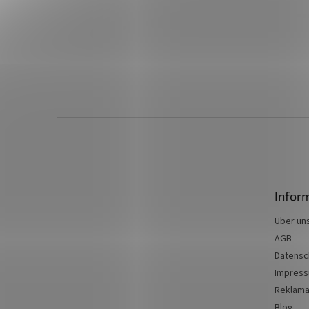
F
u
ß
z
e
Infor
i
l
Über un
e
AGB
Datensc
Impres
Reklama
Blog