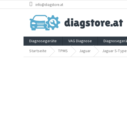
Zum
info@diagstore.at
Inhalt
springen
Diagnosegeräte
VAG Diagnose
Diagnosegerä
Startseite
TPMS
Jaguar
Jaguar S-Type