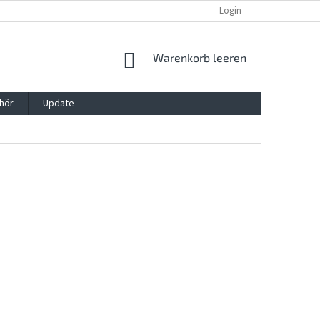
REKLAMATION UND WIDERRUFSRECHT
BLOG
Login
KONTAKT
WARENKORB
Warenkorb leeren
hör
Update