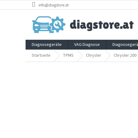
Zum
info@diagstore.at
Inhalt
springen
Diagnosegeräte
VAG Diagnose
Diagnosegerä
Startseite
TPMS
Chrysler
Chrysler 200