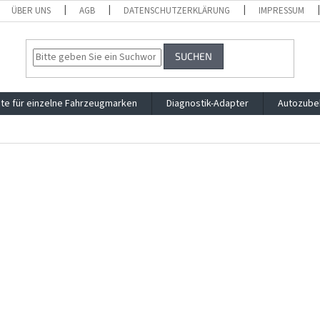
ÜBER UNS
AGB
DATENSCHUTZERKLÄRUNG
IMPRESSUM
SUCHEN
te für einzelne Fahrzeugmarken
Diagnostik-Adapter
Autozube