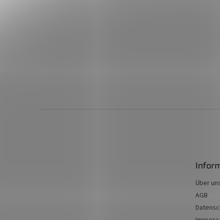
F
u
ß
z
e
Infor
i
l
Über un
e
AGB
Datensc