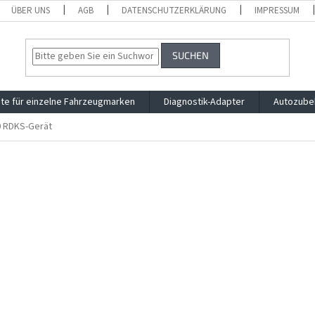
ÜBER UNS
AGB
DATENSCHUTZERKLÄRUNG
IMPRESSUM
SUCHEN
te für einzelne Fahrzeugmarken
Diagnostik-Adapter
Autozube
 RDKS-Gerät