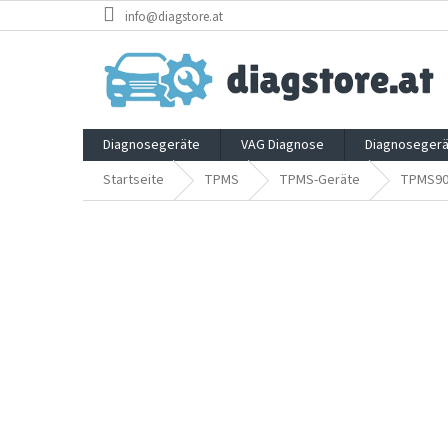
Zum
info@diagstore.at
Inhalt
springen
Diagnosegeräte
VAG Diagnose
Diagnosegerä
Startseite
TPMS
TPMS-Geräte
TPMS90