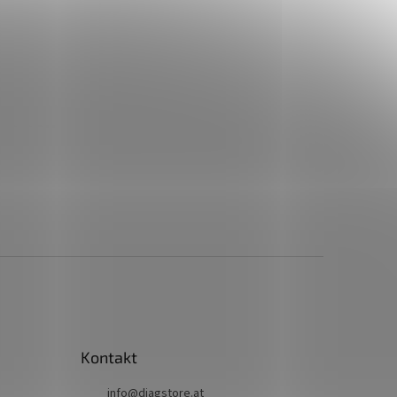
Kontakt
info
@
diagstore.at