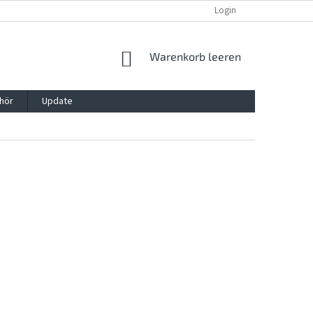
REKLAMATION UND WIDERRUFSRECHT
BLOG
Login
KONTAKT
WARENKORB
Warenkorb leeren
hör
Update