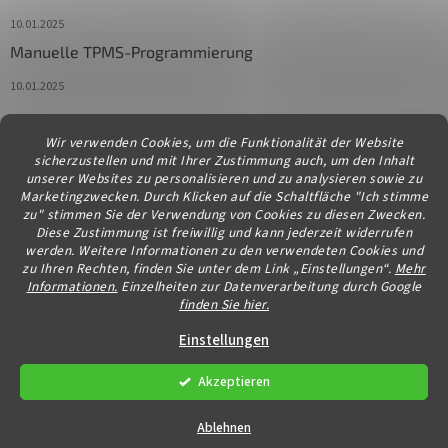
10.01.2025
Manuelle TPMS-Programmierung
10.01.2025
Wir verwenden Cookies, um die Funktionalität der Website
Kontakt
sicherzustellen und mit Ihrer Zustimmung auch, um den Inhalt
unserer Websites zu personalisieren und zu analysieren sowie zu
info
@
diagstore.at
Marketingzwecken. Durch Klicken auf die Schaltfläche "Ich stimme
zu" stimmen Sie der Verwendung von Cookies zu diesen Zwecken.
Diese Zustimmung ist freiwillig und kann jederzeit widerrufen
werden. Weitere Informationen zu den verwendeten Cookies und
zu Ihren Rechten, finden Sie unter dem Link „Einstellungen“.
Mehr
Informationen.
Einzelheiten zur Datenverarbeitung durch Google
finden Sie hier.
Erstellt von Shoptet
Einstellungen
Akzeptieren
Copyright 2026
diagstore.at
. Alle Rechte vorbehalten.
Cookie-
Einstellungen ändern
Ablehnen