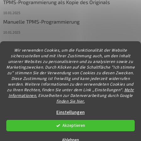
TPMS-Programmierung als Kopie des Originals
10.01.2025
Manuelle TPMS-Programmierung
10.01.2025
Wir verwenden Cookies, um die Funktionalität der Website
Kontakt
sicherzustellen und mit Ihrer Zustimmung auch, um den Inhalt
unserer Websites zu personalisieren und zu analysieren sowie zu
info
@
diagstore.at
Marketingzwecken. Durch Klicken auf die Schaltfläche "Ich stimme
zu" stimmen Sie der Verwendung von Cookies zu diesen Zwecken.
Diese Zustimmung ist freiwillig und kann jederzeit widerrufen
werden. Weitere Informationen zu den verwendeten Cookies und
zu Ihren Rechten, finden Sie unter dem Link „Einstellungen“.
Mehr
Informationen.
Einzelheiten zur Datenverarbeitung durch Google
finden Sie hier.
Erstellt von Shoptet
Einstellungen
Akzeptieren
Copyright 2026
diagstore.at
. Alle Rechte vorbehalten.
Cookie-
Einstellungen ändern
Ablehnen