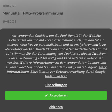
10.01.2025
Manuelle TPMS-Programmierung
10.01.2025
Wir verwenden Cookies, um die Funktionalität der Website
Kontakt
sicherzustellen und mit Ihrer Zustimmung auch, um den Inhalt
unserer Websites zu personalisieren und zu analysieren sowie zu
info
@
diagstore.at
Marketingzwecken. Durch Klicken auf die Schaltfläche "Ich stimme
zu" stimmen Sie der Verwendung von Cookies zu diesen Zwecken.
Diese Zustimmung ist freiwillig und kann jederzeit widerrufen
werden. Weitere Informationen zu den verwendeten Cookies und
zu Ihren Rechten, finden Sie unter dem Link „Einstellungen“.
Mehr
Informationen.
Einzelheiten zur Datenverarbeitung durch Google
finden Sie hier.
Erstellt von Shoptet
Einstellungen
Akzeptieren
Copyright 2026
diagstore.at
. Alle Rechte vorbehalten.
Cookie-
Einstellungen ändern
Ablehnen