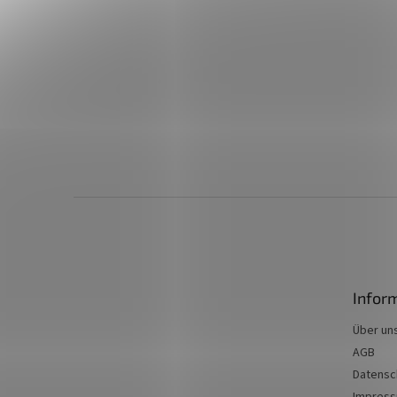
F
u
ß
z
e
Infor
i
l
Über un
e
AGB
Datensc