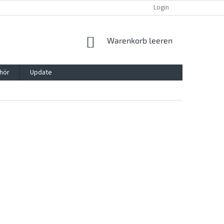
REKLAMATION UND WIDERRUFSRECHT
BLOG
Login
KONTAKT
WARENKORB
Warenkorb leeren
hör
Update