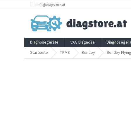
Zum
info@diagstore.at
Inhalt
springen
Diagnosegeräte
VAG Diagnose
Diagnosegerä
Startseite
TPMS
Bentley
Bentley Flyin