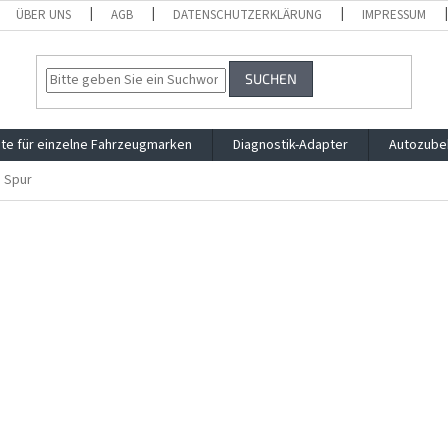
ÜBER UNS
AGB
DATENSCHUTZERKLÄRUNG
IMPRESSUM
SUCHEN
te für einzelne Fahrzeugmarken
Diagnostik-Adapter
Autozube
g Spur