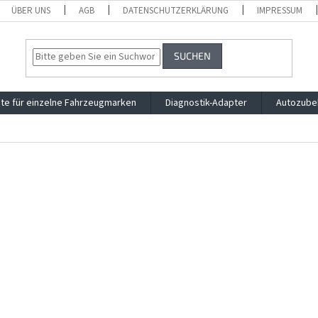
ÜBER UNS
AGB
DATENSCHUTZERKLÄRUNG
IMPRESSUM
SUCHEN
te für einzelne Fahrzeugmarken
Diagnostik-Adapter
Autozube