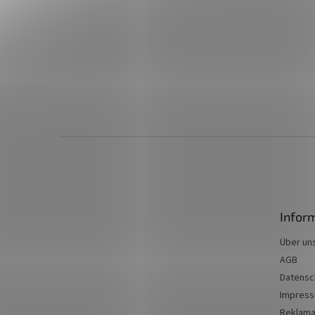
F
u
ß
z
e
Infor
i
l
Über un
e
AGB
Datensc
Impres
Reklama