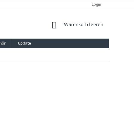
REKLAMATION UND WIDERRUFSRECHT
BLOG
Login
KONTAKT
WARENKORB
Warenkorb leeren
hör
Update