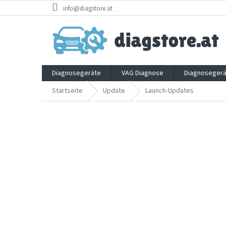
Zum
info@diagstore.at
Inhalt
springen
Diagnosegeräte
VAG Diagnose
Diagnosegerä
Startseite
Update
Launch-Updates