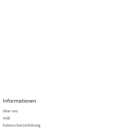
i
l
e
Informationen
Über uns
AGB
Datenschutzerklärung