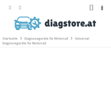
Zum
WARE
Inhalt
springen
Startseite
Diagnosegeräte für Motorrad
Universal-
Diagnosegeräte für Motorrad