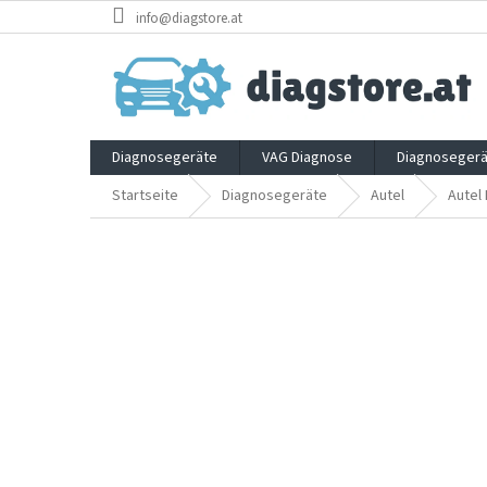
Zum
info@diagstore.at
Inhalt
springen
Diagnosegeräte
VAG Diagnose
Diagnosegerä
Startseite
Diagnosegeräte
Autel
Autel