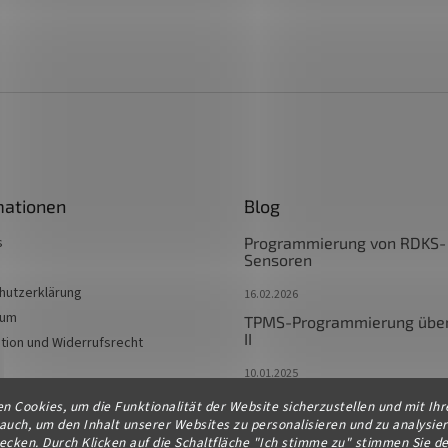
mationen
Blog
s
Programmierung von RDKS-
Sensoren
hutzerklärung
16.02.2026
sum
TPMS-Programmierung übe
II
tion und Widerrufsrecht
10.01.2025
TPMS-Programmierung als 
n Cookies, um die Funktionalität der Website sicherzustellen und mit Ihr
des Originals
uch, um den Inhalt unserer Websites zu personalisieren und zu analysie
cken. Durch Klicken auf die Schaltfläche "Ich stimme zu" stimmen Sie de