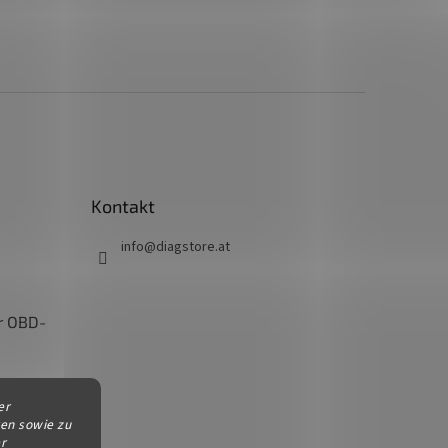
Kontakt
info
@
diagstore.at
r OBD-
Kopie
er
ren sowie zu
r