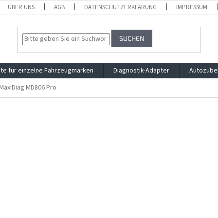
ÜBER UNS
AGB
DATENSCHUTZERKLÄRUNG
IMPRESSUM
SUCHEN
te für einzelne Fahrzeugmarken
Diagnostik-Adapter
Autozube
 MaxiDiag MD806 Pro