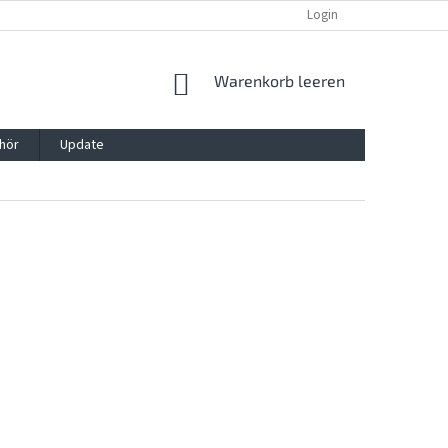
REKLAMATION UND WIDERRUFSRECHT
BLOG
Login
KONTAKT
WARENKORB
Warenkorb leeren
hör
Update