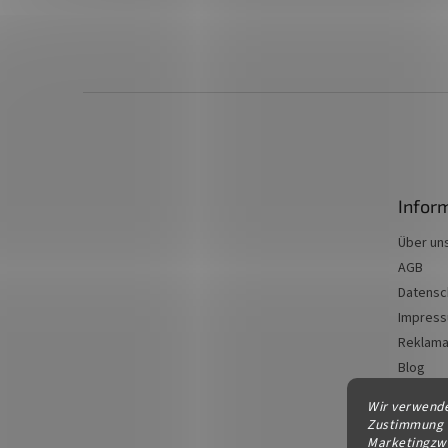
F
u
ß
z
e
Infor
i
l
Über un
e
AGB
Datensc
Impres
Reklama
Blog
Kontakt
Wir verwende
Zustimmung a
Marketingzwe