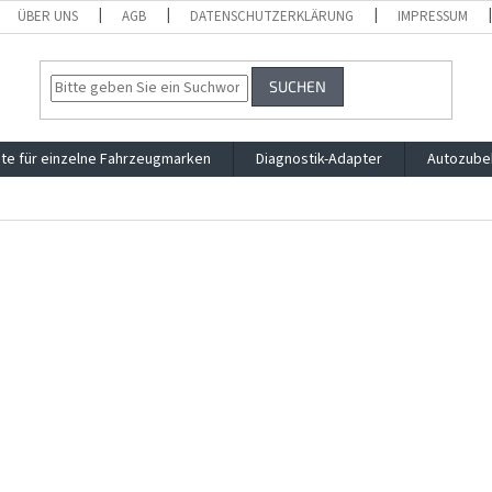
ÜBER UNS
AGB
DATENSCHUTZERKLÄRUNG
IMPRESSUM
SUCHEN
te für einzelne Fahrzeugmarken
Diagnostik-Adapter
Autozube