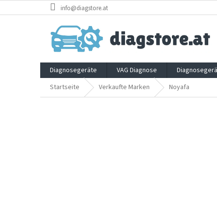
Zum
info@diagstore.at
Inhalt
springen
Diagnosegeräte
VAG Diagnose
Diagnosegerä
Startseite
Verkaufte Marken
Noyafa