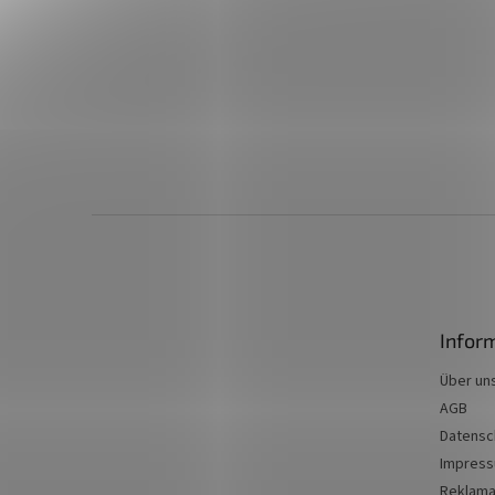
F
u
ß
z
e
Infor
i
l
Über un
e
AGB
Datensc
Impres
Reklama