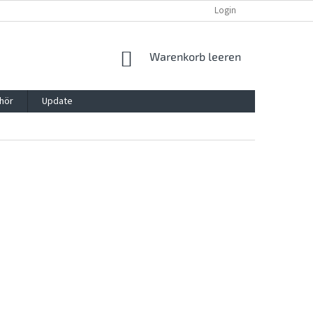
REKLAMATION UND WIDERRUFSRECHT
BLOG
Login
KONTAKT
WARENKORB
Warenkorb leeren
hör
Update